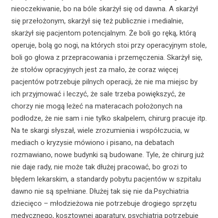
nieoczekiwanie, bo na bóle skarżył się od dawna. A skarżył
się przełożonym, skarżył się też publicznie i medialnie,
skarżył się pacjentom potencjalnym. Że boli go ręką, którą
operuje, bolą go nogi, na których stoi przy operacyjnym stole,
boli go głowa z przepracowania i przemęczenia. Skarżył się,
że stołów opracyjnych jest za mało, że coraz więcej
pacjentów potrzebuje pilnych operacji, że nie ma miejsc by
ich przyjmować i leczyć, że sale trzeba powiększyć, że
chorzy nie mogą leżeć na materacach położonych na
podłodze, że nie sam i nie tylko skalpelem, chirurg pracuje itp.
Na te skargi słyszał, wiele zrozumienia i współczucia, w
mediach o kryzysie mówiono i pisano, na debatach
rozmawiano, nowe budynki są budowane. Tyle, że chirurg już
nie daje rady, nie może tak dłużej pracować, bo grozi to
błędem lekarskim, a standardy pobytu pacjentów w szpitalu
dawno nie są spełniane. Dłużej tak się nie da.Psychiatria
dziecięco – młodzieżowa nie potrzebuje drogiego sprzętu
medycznego, kosztownej aparatury, psychiatria potrzebuje