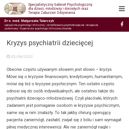
Specjalistyczny Gabinet Psychologiczny
dla dzieci, młodzieży i dorosłych oraz
Terapia Zaburzeń Odżywiania
Dr n. med. Małgorzata Talarczyk
specjalista psychologii klinicznej • certyfikowany psychoterapeuta • terapeuta
systemowy • Superwizor psychologii klinicznej dziecka
Kryzys psychiatrii dziecięcej
02/06/2022
Obecnie często używanym słowem jest słowo – kryzys.
Mówi się o kryzysie finansowym, kredytowym, humanitarnym,
mówi się też o kryzysie psychicznym. Ten ostatni często
odnosi się do osób indywidualnych, ale ostatnio także do
psychiatrii dziecięco-młodzieżowej. Czyli placówki, których
zadaniem jest pomaganie osobom w kryzysie psychicznym,
same się w nim znalazły. To tak jakby chirurg operujący
pacjenta zaniemógł, zasłabł, zwijał się z bólu i sam wymagał
pilnej medycznej interewencji. Ale nie zaniemógł nagle i