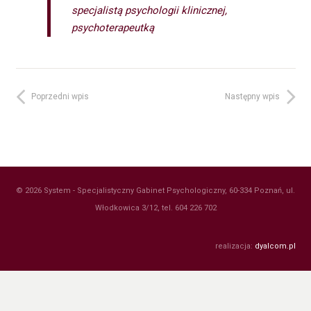
specjalistą psychologii klinicznej,
psychoterapeutką
Poprzedni wpis
Następny wpis
© 2026 System - Specjalistyczny Gabinet Psychologiczny, 60-334 Poznań, ul.
Włodkowica 3/12, tel. 604 226 702
realizacja:
dyalcom.pl