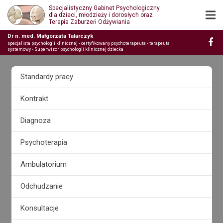
Specjalistyczny Gabinet Psychologiczny
dla dzieci, młodzieży i dorosłych oraz
Terapia Zaburzeń Odżywiania
Dr n. med. Małgorzata Talarczyk
specjalista psychologii klinicznej • certyfikowany psychoterapeuta • terapeuta
systemowy • Superwizor psychologii klinicznej dziecka
Standardy pracy
Kontrakt
Diagnoza
Psychoterapia
Ambulatorium
Odchudzanie
Konsultacje