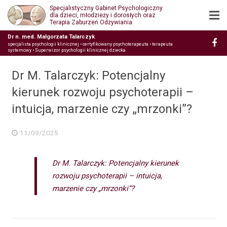
Specjalistyczny Gabinet Psychologiczny
dla dzieci, młodzieży i dorosłych oraz
Terapia Zaburzeń Odżywiania
Dr n. med. Małgorzata Talarczyk
specjalista psychologii klinicznej • certyfikowany psychoterapeuta • terapeuta
systemowy • Superwizor psychologii klinicznej dziecka
Dr M. Talarczyk: Potencjalny
kierunek rozwoju psychoterapii –
intuicja, marzenie czy „mrzonki”?
11/09/2025
Dr M. Talarczyk: Potencjalny kierunek
rozwoju psychoterapii – intuicja,
marzenie czy „mrzonki”?