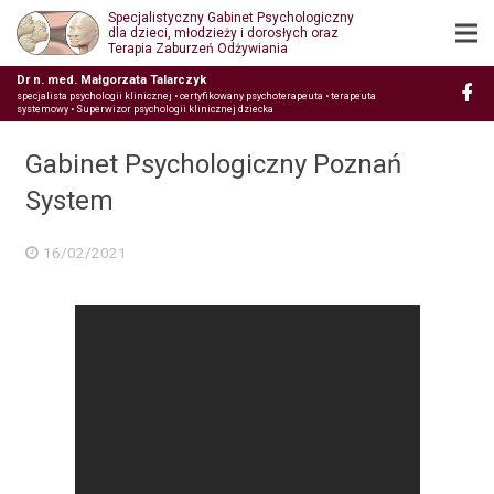
Specjalistyczny Gabinet Psychologiczny
dla dzieci, młodzieży i dorosłych oraz
Terapia Zaburzeń Odżywiania
Dr n. med. Małgorzata Talarczyk
specjalista psychologii klinicznej • certyfikowany psychoterapeuta • terapeuta
systemowy • Superwizor psychologii klinicznej dziecka
Gabinet Psychologiczny Poznań
System
16/02/2021