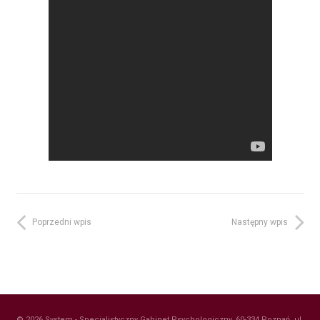
Poprzedni wpis
Następny wpis
© 2026 System - Specjalistyczny Gabinet Psychologiczny, 60-334 Poznań, ul.