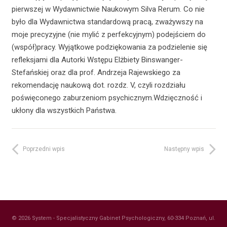
pierwszej w Wydawnictwie Naukowym Silva Rerum. Co nie
było dla Wydawnictwa standardową pracą, zważywszy na
moje precyzyjne (nie mylić z perfekcyjnym) podejściem do
(współ)pracy. Wyjątkowe podziękowania za podzielenie się
refleksjami dla Autorki Wstępu Elżbiety Binswanger-
Stefańskiej oraz dla prof. Andrzeja Rajewskiego za
rekomendację naukową dot. rozdz. V, czyli rozdziału
poświęconego zaburzeniom psychicznym.Wdzięczność i
ukłony dla wszystkich Państwa.
Poprzedni wpis
Następny wpis
© 2026 System - Specjalistyczny Gabinet Psychologiczny, 60-334 Poznań, ul.