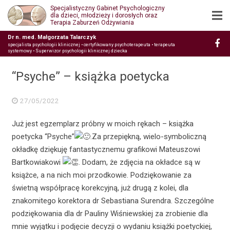
Specjalistyczny Gabinet Psychologiczny
dla dzieci, młodzieży i dorosłych oraz
Terapia Zaburzeń Odżywiania
Dr n. med. Małgorzata Talarczyk
specjalista psychologii klinicznej • certyfikowany psychoterapeuta • terapeuta
systemowy • Superwizor psychologii klinicznej dziecka
“Psyche” – książka poetycka
27/05/2022
Już jest egzemplarz próbny w moich rękach – książka
poetycka “Psyche”
.Za przepiękną, wielo-symboliczną
okładkę dziękuję fantastycznemu grafikowi Mateuszowi
Bartkowiakowi
. Dodam, że zdjęcia na okładce są w
książce, a na nich moi przodkowie. Podziękowanie za
świetną współpracę korekcyjną, już drugą z kolei, dla
znakomitego korektora dr Sebastiana Surendra. Szczególne
podziękowania dla dr Pauliny Wiśniewskiej za zrobienie dla
mnie wyjątku i podjęcie decyzji o wydaniu książki poetyckiej,