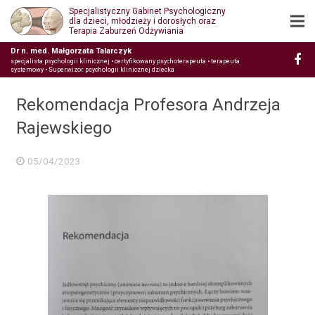
Specjalistyczny Gabinet Psychologiczny
dla dzieci, młodzieży i dorosłych oraz
Terapia Zaburzeń Odżywiania
Dr n. med. Małgorzata Talarczyk
specjalista psychologii klinicznej • certyfikowany psychoterapeuta • terapeuta
systemowy • Superwizor psychologii klinicznej dziecka
Rekomendacja Profesora Andrzeja
Rajewskiego
05/04/2023