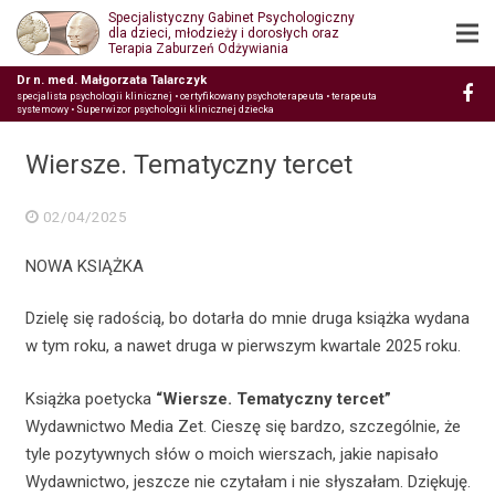
Specjalistyczny Gabinet Psychologiczny
dla dzieci, młodzieży i dorosłych oraz
Terapia Zaburzeń Odżywiania
Dr n. med. Małgorzata Talarczyk
specjalista psychologii klinicznej • certyfikowany psychoterapeuta • terapeuta
systemowy • Superwizor psychologii klinicznej dziecka
Wiersze. Tematyczny tercet
02/04/2025
NOWA KSIĄŻKA
Dzielę się radością, bo dotarła do mnie druga książka wydana
w tym roku, a nawet druga w pierwszym kwartale 2025 roku.
Książka poetycka
“Wiersze. Tematyczny tercet”
Wydawnictwo Media Zet. Cieszę się bardzo, szczególnie, że
tyle pozytywnych słów o moich wierszach, jakie napisało
Wydawnictwo, jeszcze nie czytałam i nie słyszałam. Dziękuję.