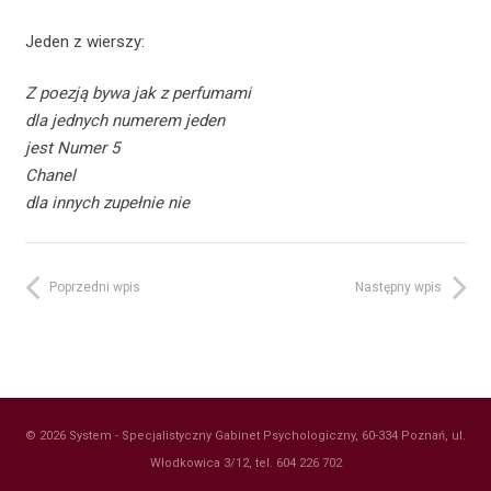
Jeden z wierszy:
Z poezją bywa jak z perfumami
dla jednych numerem jeden
jest Numer 5
Chanel
dla innych zupełnie nie
Poprzedni wpis
Następny wpis
© 2026 System - Specjalistyczny Gabinet Psychologiczny, 60-334 Poznań, ul.
Włodkowica 3/12, tel. 604 226 702