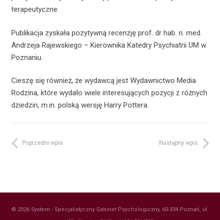
terapeutyczne.
Publikacja zyskała pozytywną recenzję prof. dr hab. n. med.
Andrzeja Rajewskiego – Kierownika Katedry Psychiatrii UM w
Poznaniu.
Cieszę się również, że wydawcą jest Wydawnictwo Media
Rodzina, które wydało wiele interesujących pozycji z różnych
dziedzin, m.in. polską wersję Harry Pottera.
Poprzedni wpis
Następny wpis
© 2026 System - Specjalistyczny Gabinet Psychologiczny, 60-334 Poznań, ul.