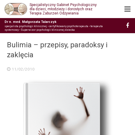
Specjalistyczny Gabinet Psychologiczny
dla dzieci, młodzieży i dorosłych oraz
Terapia Zaburzeń Odżywiania
Dr n. med. Małgorzata Talarczyk
specjalista psychologii klinicznej • certyfikowany psychoterapeuta • terapeuta
systemowy • Superwizor psychologii klinicznej dziecka
Bulimia – przepisy, paradoksy i
zaklęcia
11/02/2010