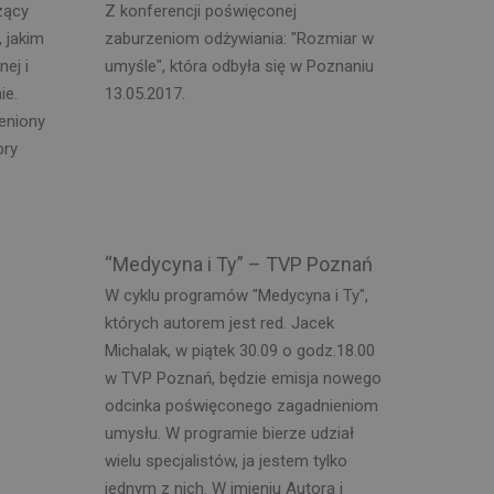
zący
Z konferencji poświęconej
 jakim
zaburzeniom odżywiania: "Rozmiar w
nej i
umyśle", która odbyła się w Poznaniu
ie.
13.05.2017.
eniony
bry
“Medycyna i Ty” – TVP Poznań
W cyklu programów "Medycyna i Ty",
których autorem jest red. Jacek
Michalak, w piątek 30.09 o godz.18.00
w TVP Poznań, będzie emisja nowego
odcinka poświęconego zagadnieniom
umysłu. W programie bierze udział
wielu specjalistów, ja jestem tylko
jednym z nich. W imieniu Autora i