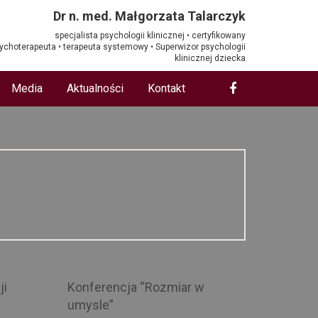
Dr n. med. Małgorzata Talarczyk
specjalista psychologii klinicznej • certyfikowany
ychoterapeuta • terapeuta systemowy • Superwizor psychologii
klinicznej dziecka
Media
Aktualności
Kontakt
ji
Konferencja “Rozmiar w
umysle”