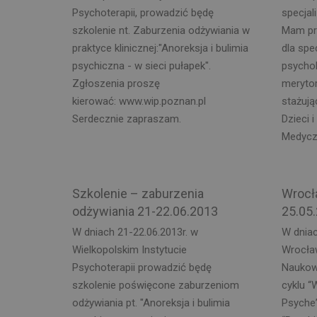
Psychoterapii, prowadzić będę
specjali
szkolenie nt. Zaburzenia odżywiania w
Mam pr
praktyce klinicznej:"Anoreksja i bulimia
dla spe
psychiczna - w sieci pułapek".
psycho
Zgłoszenia proszę
meryto
kierować: www.wip.poznan.pl
stażują
Serdecznie zapraszam.
Dzieci 
Medycz
Szkolenie – zaburzenia
Wrocł
odżywiania 21-22.06.2013
25.05
W dniach 21-22.06.2013r. w
W dniac
Wielkopolskim Instytucie
Wrocław
Psychoterapii prowadzić będę
Naukow
szkolenie poświęcone zaburzeniom
cyklu “
odżywiania pt. "Anoreksja i bulimia
Psyche”