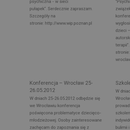
psychiczna - w sieci
“Psychi
pułapek". Serdecznie zapraszam.
związek
Szczegóły na
konfere
stronie: http://www.wip.poznan.pl
wygłosi
dzieci 
autorsk
terapii
stronie
wroclaw
Konferencja – Wrocław 25-
Szkol
26.05.2012
W dnia
W dniach 25-26.05.2012 odbędzie się
Wrocław
we Wrocławiu konferencja
prowad
poświęcona problematyce dziecięco-
szkolen
młodzieżowej. Osoby zainteresowane
indywi
zachęcam do zapoznania się z
bulimii