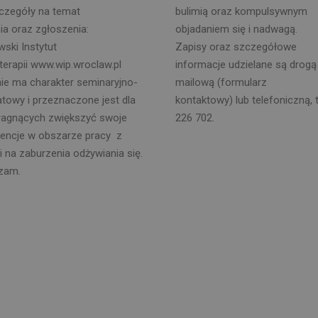
zczegóły na temat
bulimią oraz kompulsywnym
ia oraz zgłoszenia:
objadaniem się i nadwagą.
ski Instytut
Zapisy oraz szczegółowe
erapii www.wip.wroclaw.pl
informacje udzielane są drogą
ie ma charakter seminaryjno-
mailową (formularz
towy i przeznaczone jest dla
kontaktowy) lub telefoniczną, t
ragnących zwiększyć swoje
226 702.
encje w obszarze pracy z
 na zaburzenia odżywiania się.
zam.