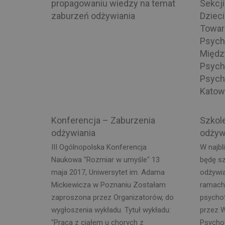
propagowaniu wiedzy na temat
Sekcji
zaburzeń odżywiania
Dzieci
Towar
Psychi
Międz
Psychi
Psychi
Katow
Konferencja – Zaburzenia
Szkol
odżywiania
odżyw
III Ogólnopolska Konferencja
W najbl
Naukowa "Rozmiar w umyśle" 13
będę s
maja 2017, Uniwersytet im. Adama
odżywian
Mickiewicza w Poznaniu Zostałam
ramach
zaproszona przez Organizatorów, do
psycho
wygłoszenia wykładu. Tytuł wykładu:
przez W
"Praca z ciałem u chorych z
Psycho