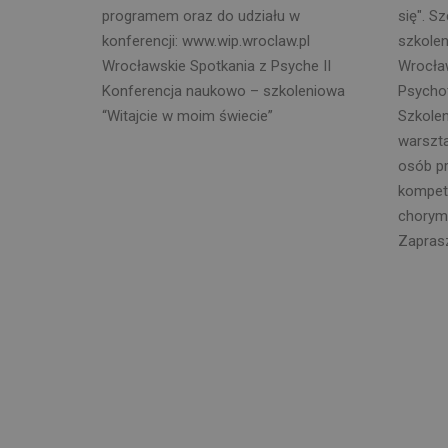
programem oraz do udziału w
się". S
konferencji: www.wip.wroclaw.pl
szkolen
Wrocławskie Spotkania z Psyche II
Wrocław
Konferencja naukowo – szkoleniowa
Psychot
“Witajcie w moim świecie”
Szkolen
warszta
osób p
kompet
chorymi
Zapras