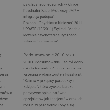
psychicznego leczonych w Klinice
Psychiatrii Dzieci Młodzieży UMP –
integracja podejść”.
Poznań: “Psychiatria kliniczna” 2011
UPDATE (10/2011) Wykład: “Modele
leczenia psychoterapeutycznego
zaburzeń odżywiania”.
ą
Podsumowanie 2010 roku
2010 r. Podsumowanie – to był dobry
ta
rok dla Gabinetu i Ambulatorium: we
ersji.
wrześniu wydana została książka pt.
a
”Bulimia – przepisy, paradoksy i
cym
zaklęcia.”, która zyskała bardzo
entów a
pozytywne opinie zarówno
Różne
specjalistów jak i pacjentów oraz ich
ne
rodzin. w październiku obyła się