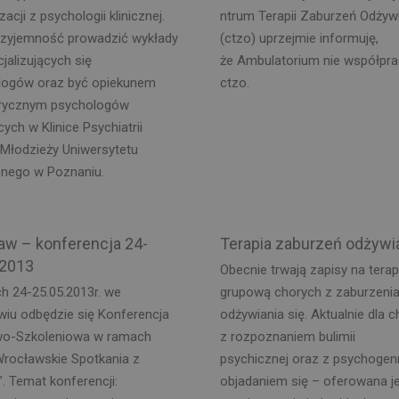
zacji z psychologii klinicznej.
ntrum Terapii Zaburzeń Odżyw
zyjemność prowadzić wykłady
(ctzo) uprzejmie informuję,
cjalizujących się
że Ambulatorium nie współpra
logów oraz być opiekunem
ctzo.
rycznym psychologów
cych w Klinice Psychiatrii
i Młodzieży Uniwersytetu
nego w Poznaniu.
aw – konferencja 24-
Terapia zaburzeń odżywi
.2013
Obecnie trwają zapisy na terap
h 24-25.05.2013r. we
grupową chorych z zaburzeni
iu odbędzie się Konferencja
odżywiania się. Aktualnie dla 
o-Szkoleniowa w ramach
z rozpoznaniem bulimii
Wrocławskie Spotkania z
psychicznej oraz z psychoge
. Temat konferencji:
objadaniem się – oferowana j