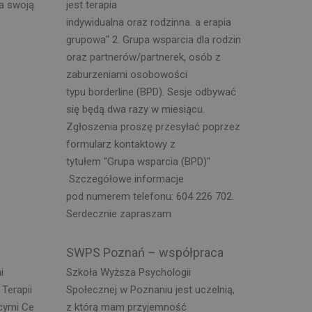
na swoją
jest terapia
indywidualna oraz rodzinna. a erapia
grupowa" 2. Grupa wsparcia dla rodzin
oraz partnerów/partnerek, osób z
zaburzeniami osobowości
typu borderline (BPD). Sesje odbywać
się będą dwa razy w miesiącu.
Zgłoszenia proszę przesyłać poprzez
formularz kontaktowy z
tytułem "Grupa wsparcia (BPD)"
Szczegółowe informacje
pod numerem telefonu: 604 226 702.
Serdecznie zapraszam
SWPS Poznań – współpraca
i
Szkoła Wyższa Psychologii
Terapii
Społecznej w Poznaniu jest uczelnią,
cymi Ce
z którą mam przyjemność