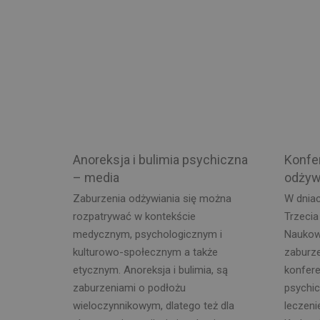
Anoreksja i bulimia psychiczna
Konfe
– media
odżyw
Zaburzenia odżywiania się można
W dniac
rozpatrywać w kontekście
Trzeci
medycznym, psychologicznym i
Naukow
kulturowo-społecznym a także
zaburz
etycznym. Anoreksja i bulimia, są
konfere
zaburzeniami o podłożu
psychic
wieloczynnikowym, dlatego też dla
leczeni