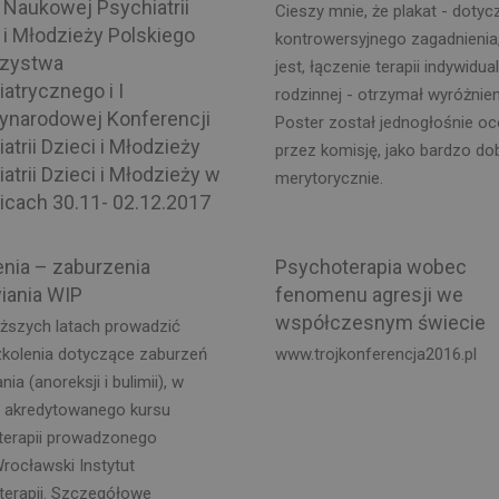
 Naukowej Psychiatrii
Cieszy mnie, że plakat - dotyc
 i Młodzieży Polskiego
kontrowersyjnego zagadnienia,
zystwa
jest, łączenie terapii indywidual
atrycznego i I
rodzinnej - otrzymał wyróżnien
ynarodowej Konferencji
Poster został jednogłośnie oc
atrii Dzieci i Młodzieży
przez komisję, jako bardzo do
atrii Dzieci i Młodzieży w
merytorycznie.
icach 30.11- 02.12.2017
enia – zaburzenia
Psychoterapia wobec
iania WIP
fenomenu agresji we
współczesnym świecie
iższych latach prowadzić
zkolenia dotyczące zaburzeń
www.trojkonferencja2016.pl
ia (anoreksji i bulimii), w
 akredytowanego kursu
terapii prowadzonego
rocławski Instytut
terapii. Szczegółowe