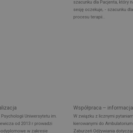
szacunku dla Pacjenta, który 
sesję oczekuje, - szacunku dla
procesu terapii...
lizacja
Współpraca – informacja
t Psychologii Uniwersytetu im.
W związku z licznymi pytaniam
iewicza od 2013 r prowadzi
kierowanymi do Ambulatorium 
 podyplomowe w zakresie
Zaburzeń Odżywiania dotyczą