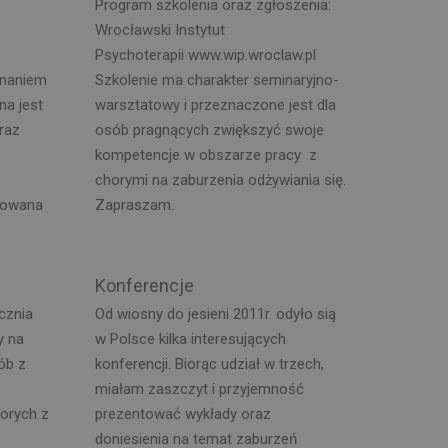
Program szkolenia oraz zgłoszenia:
Wrocławski Instytut
Psychoterapii www.wip.wroclaw.pl
znaniem
Szkolenie ma charakter seminaryjno-
na jest
warsztatowy i przeznaczone jest dla
raz
osób pragnących zwiększyć swoje
kompetencje w obszarze pracy z
chorymi na zaburzenia odżywiania się.
nowana
Zapraszam.
Konferencje
cznia
Od wiosny do jesieni 2011r. odyło sią
y na
w Polsce kilka interesujących
ób z
konferencji. Biorąc udział w trzech,
miałam zaszczyt i przyjemność
horych z
prezentować wykłady oraz
doniesienia na temat zaburzeń