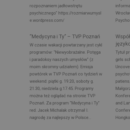
rozpoznaniem jadłowstrętu
informa
psychicznego" https://rozmiarwumysl
Wrocław
e.wordpress.com/
Psychot
“Medycyna i Ty” – TVP Poznań
Współ
język
W czasie wakacji powtarzany jest cykl
programów: "Niewyobrażalne. Potęga
Tytuł p
i paradoksy naszych umysłów" (z
girls s
moim skromny udziałem). Emisja
Uncover
powtórek w TVP Poznań co tydzień w
psychot
weekend: piątki g. 19.20, soboty g.
patiens
21.30, niedziela g.17.45. Programy
Małgorz
można też oglądać na stronie TVP
Konfere
Poznań. Za program "Medycyna i Ty"
and La
red. Jacek Michalak otrzymał I.
Confere
nagrodę za najlepszy w Polsce...
Hongko