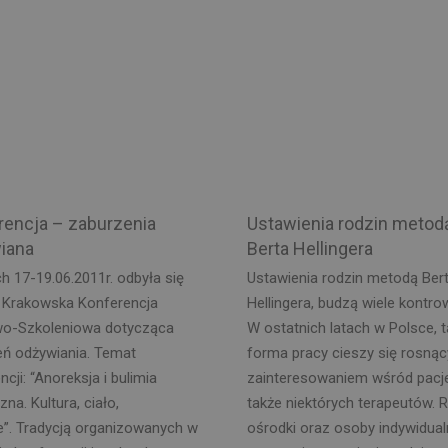
rencja – zaburzenia
Ustawienia rodzin metod
iana
Berta Hellingera
h 17-19.06.2011r. odbyła się
Ustawienia rodzin metodą Ber
a Krakowska Konferencja
Hellingera, budzą wiele kontrow
o-Szkoleniowa dotycząca
W ostatnich latach w Polsce, t
eń odżywiania. Temat
forma pracy cieszy się rosną
ncji: “Anoreksja i bulimia
zainteresowaniem wśród pacj
zna. Kultura, ciało,
także niektórych terapeutów. 
e”. Tradycją organizowanych w
ośrodki oraz osoby indywidual