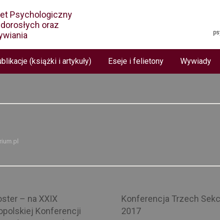
net Psychologiczny
i dorosłych oraz
ps
ywiania
blikacje (książki i artykuły)
Eseje i felietony
Wywiady
ium.pl
oster – na XXIX
Konferencja Trzech Sekc
polskiej Konferencji
2017