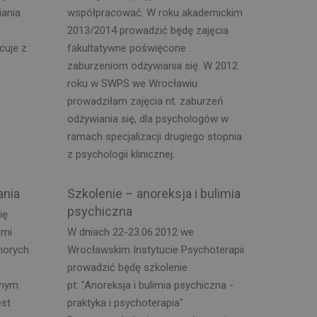
iania
współpracować. W roku akademickim
2013/2014 prowadzić będę zajęcia
cuje z
fakultatywne poświęcone
zaburzeniom odżywiania się. W 2012
roku w SWPS we Wrocławiu
prowadziłam zajęcia nt. zaburzeń
odżywiania się, dla psychologów w
ramach specjalizacji drugiego stopnia
z psychologii klinicznej.
ania
Szkolenie – anoreksja i bulimia
psychiczna
ię
ami
W dniach 22-23.06.2012 we
chorych
Wrocławskim Instytucie Psychoterapii
prowadzić będę szkolenie
nnym
pt: "Anoreksja i bulimia psychiczna -
est
praktyka i psychoterapia".