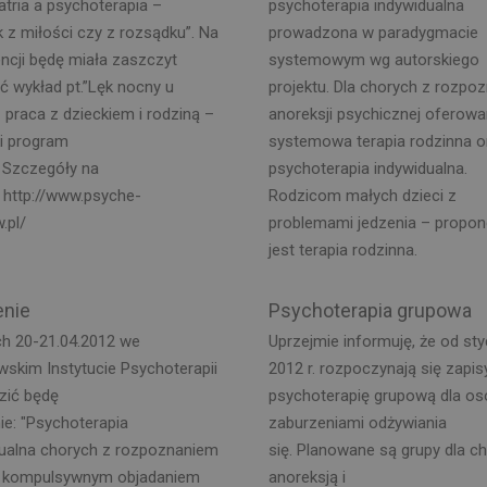
atria a psychoterapia –
psychoterapia indywidualna
 z miłości czy z rozsądku”. Na
prowadzona w paradygmacie
ncji będę miała zaszczyt
systemowym wg autorskiego
ć wykład pt.”Lęk nocny u
projektu. Dla chorych z rozpo
– praca z dzieckiem i rodziną –
anoreksji psychicznej oferowa
i program
systemowa terapia rodzinna o
”. Szczegóły na
psychoterapia indywidualna.
: http://www.psyche-
Rodzicom małych dzieci z
.pl/
problemami jedzenia – propo
jest terapia rodzinna.
enie
Psychoterapia grupowa
ch 20-21.04.2012 we
Uprzejmie informuję, że od sty
skim Instytucie Psychoterapii
2012 r. rozpoczynają się zapis
zić będę
psychoterapię grupową dla os
ie: "Psychoterapia
zaburzeniami odżywiania
dualna chorych z rozpoznaniem
się. Planowane są grupy dla c
 i kompulsywnym objadaniem
anoreksją i