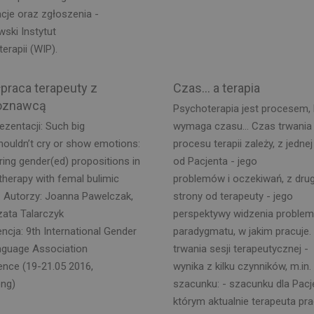
cje oraz zgłoszenia -
ski Instytut
erapii (WIP).
praca terapeuty z
Czas… a terapia
oznawcą
Psychoterapia jest procesem, 
rezentacji: Such big
wymaga czasu... Czas trwania
chouldn’t cry or show emotions:
procesu terapii zależy, z jednej
ing gender(ed) propositions in
od Pacjenta - jego
herapy with femal bulimic
problemów i oczekiwań, z drug
. Autorzy: Joanna Pawelczak,
strony od terapeuty - jego
ata Talarczyk
perspektywy widzenia problem
ncja: 9th International Gender
paradygmatu, w jakim pracuje.
nguage Association
trwania sesji terapeutycznej -
nce (19-21.05 2016,
wynika z kilku czynników, m.in.
ng)
szacunku: - szacunku dla Pacj
którym aktualnie terapeuta prac