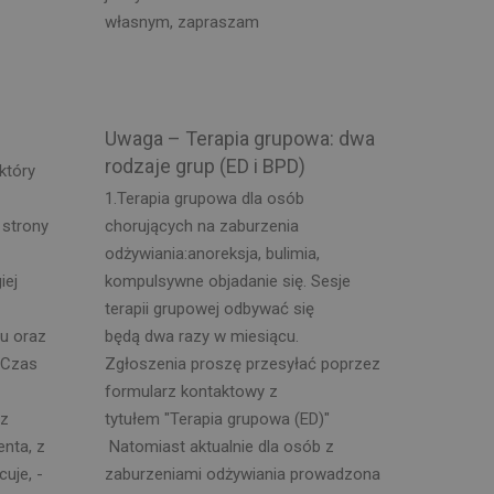
własnym, zapraszam
Uwaga – Terapia grupowa: dwa
rodzaje grup (ED i BPD)
który
1.Terapia grupowa dla osób
 strony
chorujących na zaburzenia
odżywiania:anoreksja, bulimia,
iej
kompulsywne objadanie się. Sesje
terapii grupowej odbywać się
u oraz
będą dwa razy w miesiącu.
 Czas
Zgłoszenia proszę przesyłać poprzez
formularz kontaktowy z
 z
tytułem "Terapia grupowa (ED)"
enta, z
Natomiast aktualnie dla osób z
uje, -
zaburzeniami odżywiania prowadzona