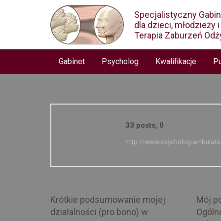
Specjalistyczny Gabi
dla dzieci, młodzieży 
Terapia Zaburzeń Odż
Gabinet
Psycholog
Kwalifikacje
Pu
komentarzy
33 posts, 0
http://www.psycholog-ambulator
Krótkie podsumowanie mojej
Mój p
działalności (pro bono) w
Ogólno