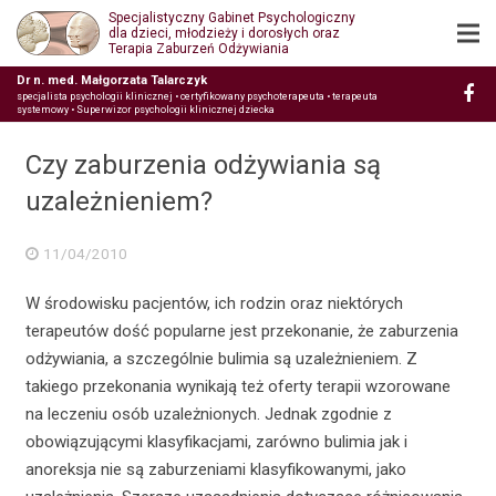
Specjalistyczny Gabinet Psychologiczny
dla dzieci, młodzieży i dorosłych oraz
Terapia Zaburzeń Odżywiania
Dr n. med. Małgorzata Talarczyk
specjalista psychologii klinicznej • certyfikowany psychoterapeuta • terapeuta
systemowy • Superwizor psychologii klinicznej dziecka
Czy zaburzenia odżywiania są
uzależnieniem?
11/04/2010
W środowisku pacjentów, ich rodzin oraz niektórych
terapeutów dość popularne jest przekonanie, że zaburzenia
odżywiania, a szczególnie bulimia są uzależnieniem. Z
takiego przekonania wynikają też oferty terapii wzorowane
na leczeniu osób uzależnionych. Jednak zgodnie z
obowiązującymi klasyfikacjami, zarówno bulimia jak i
anoreksja nie są zaburzeniami klasyfikowanymi, jako