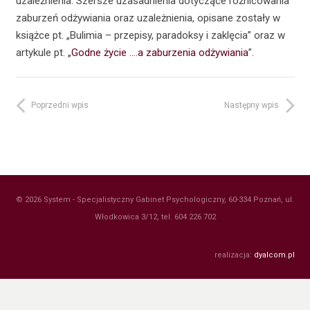
uzależnienia. Szersze uzasadnienia dotyczące różnicowania
zaburzeń odżywiania oraz uzależnienia, opisane zostały w
książce pt. „Bulimia – przepisy, paradoksy i zaklęcia” oraz w
artykule pt. „
Godne życie ….a zaburzenia odżywiania
”.
Poprzedni wpis
Następny wpis
© 2026 System - Specjalistyczny Gabinet Psychologiczny, 60-334 Poznań, ul.
Włodkowica 3/12, tel. 604 226 702
realizacja:
dyalcom.pl