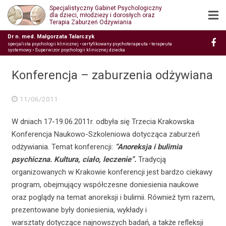
Specjalistyczny Gabinet Psychologiczny
dla dzieci, młodzieży i dorosłych oraz
Terapia Zaburzeń Odżywiania
Dr n. med. Małgorzata Talarczyk
specjalista psychologii klinicznej • certyfikowany psychoterapeuta • terapeuta
systemowy • Superwizor psychologii klinicznej dziecka
Konferencja – zaburzenia odżywiana
11/06/2011
W dniach 17-19.06.2011r. odbyła się Trzecia Krakowska
Konferencja Naukowo-Szkoleniowa dotycząca zaburzeń
odżywiania. Temat konferencji:
“Anoreksja i bulimia
psychiczna. Kultura, ciało, leczenie”.
Tradycją
organizowanych w Krakowie konferencji jest bardzo ciekawy
program, obejmujący współczesne doniesienia naukowe
oraz poglądy na temat anoreksji i bulimii. Również tym razem,
prezentowane były doniesienia, wykłady i
warsztaty dotyczące najnowszych badań, a także refleksji