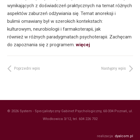
wynikających z doświadczeń praktycznych na temat różnych
aspektów zaburzeń odżywiania się. Temat anoreksji i
bulimii omawiany był w szerokich kontekstach:
kulturowym, neurobiologii i farmakoterapii, jak
również w różnych paradygmatach psychoterapii. Zachęcam
do zapoznania się z programem.
więcej
Poprzedni wpis
Następny wpis
© 2026 System - Specjalistyczny Gabinet Psychologiczny, 60-334 Poznań, ul.
Włodkowica 3/12, tel. 604 226 702
realizacja:
dyalcom.pl