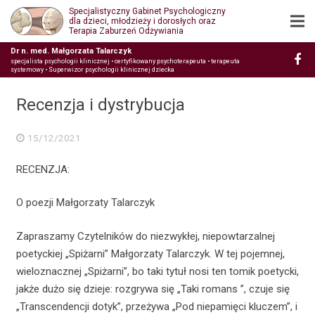
Specjalistyczny Gabinet Psychologiczny
dla dzieci, młodzieży i dorosłych oraz
Terapia Zaburzeń Odżywiania
Dr n. med. Małgorzata Talarczyk
specjalista psychologii klinicznej • certyfikowany psychoterapeuta • terapeuta
systemowy • Superwizor psychologii klinicznej dziecka
Recenzja i dystrybucja
15/12/2021
RECENZJA:
O poezji Małgorzaty Talarczyk
Zapraszamy Czytelników do niezwykłej, niepowtarzalnej
poetyckiej „Spiżarni” Małgorzaty Talarczyk. W tej pojemnej,
wieloznacznej „Spiżarni”, bo taki tytuł nosi ten tomik poetycki,
jakże dużo się dzieje: rozgrywa się „Taki romans ”, czuje się
„Transcendencji dotyk”, przeżywa „Pod niepamięci kluczem”, i