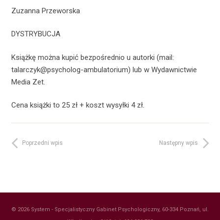
Zuzanna Przeworska
DYSTRYBUCJA
Książkę można kupić bezpośrednio u autorki (mail:
talarczyk@psycholog-ambulatorium) lub w Wydawnictwie
Media Zet.
Cena książki to 25 zł + koszt wysyłki 4 zł.
Poprzedni wpis
Następny wpis
© 2026 System - Specjalistyczny Gabinet Psychologiczny, 60-334 Poznań, ul.