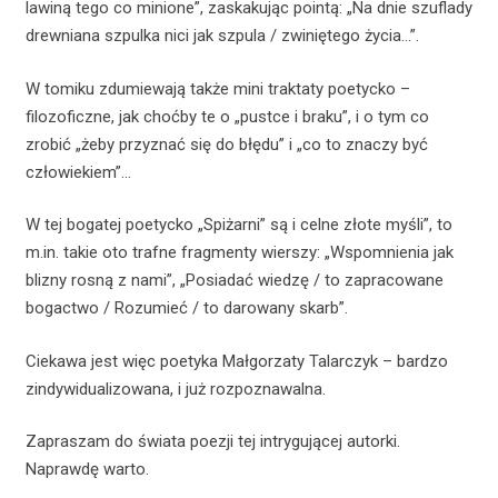
lawiną tego co minione”, zaskakując pointą: „Na dnie szuflady
drewniana szpulka nici jak szpula / zwiniętego życia…”.
W tomiku zdumiewają także mini traktaty poetycko –
filozoficzne, jak choćby te o „pustce i braku”, i o tym co
zrobić „żeby przyznać się do błędu” i „co to znaczy być
człowiekiem”…
W tej bogatej poetycko „Spiżarni” są i celne złote myśli”, to
m.in. takie oto trafne fragmenty wierszy: „Wspomnienia jak
blizny rosną z nami”, „Posiadać wiedzę / to zapracowane
bogactwo / Rozumieć / to darowany skarb”.
Ciekawa jest więc poetyka Małgorzaty Talarczyk – bardzo
zindywidualizowana, i już rozpoznawalna.
Zapraszam do świata poezji tej intrygującej autorki.
Naprawdę warto.