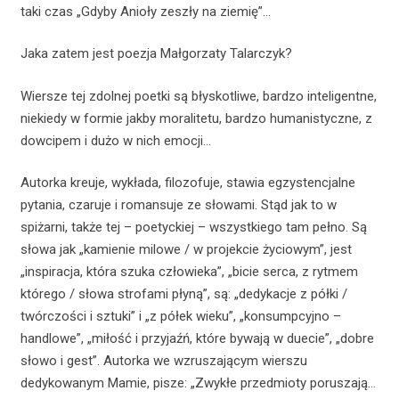
taki czas „Gdyby Anioły zeszły na ziemię”…
Jaka zatem jest poezja Małgorzaty Talarczyk?
Wiersze tej zdolnej poetki są błyskotliwe, bardzo inteligentne,
niekiedy w formie jakby moralitetu, bardzo humanistyczne, z
dowcipem i dużo w nich emocji…
Autorka kreuje, wykłada, filozofuje, stawia egzystencjalne
pytania, czaruje i romansuje ze słowami. Stąd jak to w
spiżarni, także tej – poetyckiej – wszystkiego tam pełno. Są
słowa jak „kamienie milowe / w projekcie życiowym”, jest
„inspiracja, która szuka człowieka”, „bicie serca, z rytmem
którego / słowa strofami płyną”, są: „dedykacje z półki /
twórczości i sztuki” i „z półek wieku”, „konsumpcyjno –
handlowe”, „miłość i przyjaźń, które bywają w duecie”, „dobre
słowo i gest”. Autorka we wzruszającym wierszu
dedykowanym Mamie, pisze: „Zwykłe przedmioty poruszają…