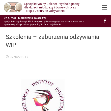
Specjalistyczny Gabinet Psychologiczny
dla dzieci, młodzieży i dorosłych oraz
Terapia Zaburzeń Odżywiania
Dr n. med. Małgorzata Talarczyk
specjalista psychologii klinicznej • certyfikowany psychoterapeuta • terapeuta
systemowy • Superwizor psychologii klinicznej dziecka
Szkolenia – zaburzenia odżywiania
WIP
07/02/2017