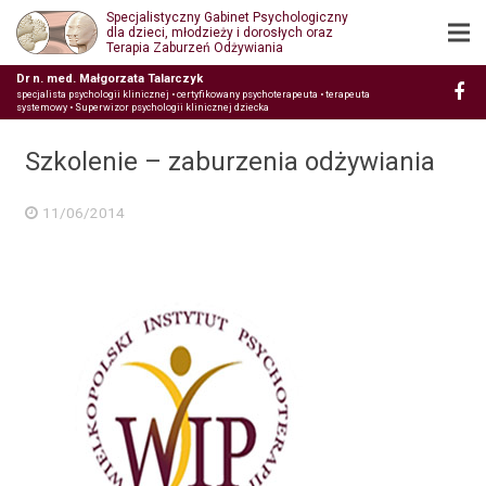
Specjalistyczny Gabinet Psychologiczny
dla dzieci, młodzieży i dorosłych oraz
Terapia Zaburzeń Odżywiania
Dr n. med. Małgorzata Talarczyk
specjalista psychologii klinicznej • certyfikowany psychoterapeuta • terapeuta
systemowy • Superwizor psychologii klinicznej dziecka
Szkolenie – zaburzenia odżywiania
11/06/2014