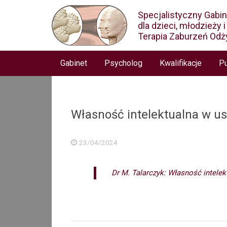
Specjalistyczny Gabi
dla dzieci, młodzieży 
Terapia Zaburzeń Odż
Gabinet
Psycholog
Kwalifikacje
Pu
Własność intelektualna w u
23/04/2024
Dr M. Talarczyk: Własność intele