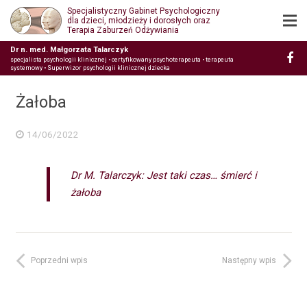
Specjalistyczny Gabinet Psychologiczny
dla dzieci, młodzieży i dorosłych oraz
Terapia Zaburzeń Odżywiania
Dr n. med. Małgorzata Talarczyk
specjalista psychologii klinicznej • certyfikowany psychoterapeuta • terapeuta
systemowy • Superwizor psychologii klinicznej dziecka
Żałoba
14/06/2022
Dr M. Talarczyk: Jest taki czas… śmierć i
żałoba
Poprzedni wpis
Następny wpis