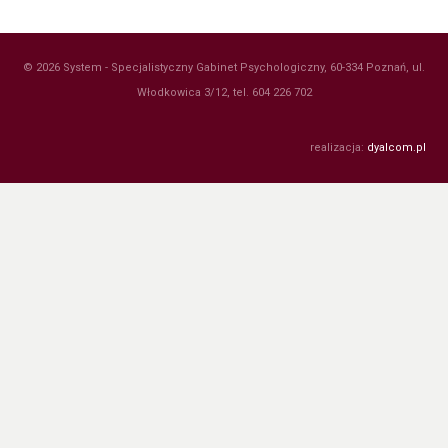
© 2026 System - Specjalistyczny Gabinet Psychologiczny, 60-334 Poznań, ul.
Włodkowica 3/12, tel. 604 226 702
realizacja:
dyalcom.pl