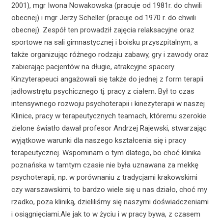
2001), mgr Iwona Nowakowska (pracuje od 1981r. do chwili
obecnej) i mgr Jerzy Scheller (pracuje od 1970 r. do chwili
obecnej). Zespół ten prowadził zajęcia relaksacyjne oraz
sportowe na sali gimnastycznej i boisku przyszpitalnym, a
także organizując różnego rodzaju zabawy, gry i zawody oraz
zabierając pacjentów na długie, atrakcyjne spacery.
Kinzyterapeuci angażowali się także do jednej z form terapii
jadłowstrętu psychicznego tj. pracy z ciałem. Był to czas
intensywnego rozwoju psychoterapii i kinezyterapii w naszej
Klinice, pracy w terapeutycznych teamach, któremu szerokie
zielone światło dawał profesor Andrzej Rajewski, stwarzając
wyjątkowe warunki dla naszego kształcenia się i pracy
terapeutycznej. Wspominam o tym dlatego, bo choć klinika
poznańska w tamtym czasie nie była uznawana za mekkę
psychoterapii, np. w porównaniu z tradycjami krakowskimi
czy warszawskimi, to bardzo wiele się u nas działo, choć my
rzadko, poza kliniką, dzieliliśmy się naszymi doświadczeniami
i osiągnięciami.Ale jak to w życiu i w pracy bywa, z czasem