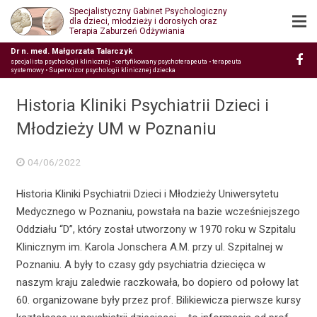
Specjalistyczny Gabinet Psychologiczny
dla dzieci, młodzieży i dorosłych oraz
Terapia Zaburzeń Odżywiania
Dr n. med. Małgorzata Talarczyk
specjalista psychologii klinicznej • certyfikowany psychoterapeuta • terapeuta
systemowy • Superwizor psychologii klinicznej dziecka
Historia Kliniki Psychiatrii Dzieci i
Młodzieży UM w Poznaniu
04/06/2022
Historia Kliniki Psychiatrii Dzieci i Młodzieży Uniwersytetu
Medycznego w Poznaniu, powstała na bazie wcześniejszego
Oddziału “D”, który został utworzony w 1970 roku w Szpitalu
Klinicznym im. Karola Jonschera A.M. przy ul. Szpitalnej w
Poznaniu. A były to czasy gdy psychiatria dziecięca w
naszym kraju zaledwie raczkowała, bo dopiero od połowy lat
60. organizowane były przez prof. Bilikiewicza pierwsze kursy