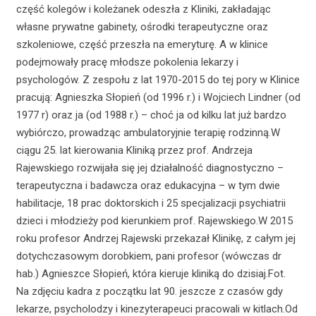
część kolegów i koleżanek odeszła z Kliniki, zakładając
własne prywatne gabinety, ośrodki terapeutyczne oraz
szkoleniowe, część przeszła na emeryturę. A w klinice
podejmowały pracę młodsze pokolenia lekarzy i
psychologów. Z zespołu z lat 1970-2015 do tej pory w Klinice
pracują: Agnieszka Słopień (od 1996 r.) i Wojciech Lindner (od
1977 r) oraz ja (od 1988 r.) – choć ja od kilku lat już bardzo
wybiórczo, prowadząc ambulatoryjnie terapię rodzinną.W
ciągu 25. lat kierowania Kliniką przez prof. Andrzeja
Rajewskiego rozwijała się jej działalność diagnostyczno –
terapeutyczna i badawcza oraz edukacyjna – w tym dwie
habilitacje, 18 prac doktorskich i 25 specjalizacji psychiatrii
dzieci i młodzieży pod kierunkiem prof. Rajewskiego.W 2015
roku profesor Andrzej Rajewski przekazał Klinikę, z całym jej
dotychczasowym dorobkiem, pani profesor (wówczas dr
hab.) Agnieszce Słopień, która kieruje kliniką do dzisiaj.Fot.
Na zdjęciu kadra z początku lat 90. jeszcze z czasów gdy
lekarze, psycholodzy i kinezyterapeuci pracowali w kitlach.Od