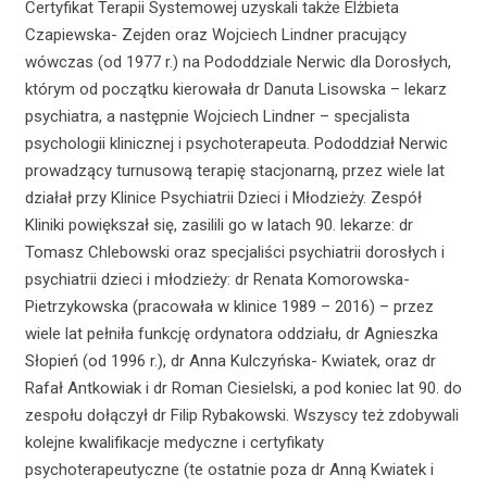
Certyfikat Terapii Systemowej uzyskali także Elżbieta
Czapiewska- Zejden oraz Wojciech Lindner pracujący
wówczas (od 1977 r.) na Pododdziale Nerwic dla Dorosłych,
którym od początku kierowała dr Danuta Lisowska – lekarz
psychiatra, a następnie Wojciech Lindner – specjalista
psychologii klinicznej i psychoterapeuta. Pododdział Nerwic
prowadzący turnusową terapię stacjonarną, przez wiele lat
działał przy Klinice Psychiatrii Dzieci i Młodzieży. Zespół
Kliniki powiększał się, zasilili go w latach 90. lekarze: dr
Tomasz Chlebowski oraz specjaliści psychiatrii dorosłych i
psychiatrii dzieci i młodzieży: dr Renata Komorowska-
Pietrzykowska (pracowała w klinice 1989 – 2016) – przez
wiele lat pełniła funkcję ordynatora oddziału, dr Agnieszka
Słopień (od 1996 r.), dr Anna Kulczyńska- Kwiatek, oraz dr
Rafał Antkowiak i dr Roman Ciesielski, a pod koniec lat 90. do
zespołu dołączył dr Filip Rybakowski. Wszyscy też zdobywali
kolejne kwalifikacje medyczne i certyfikaty
psychoterapeutyczne (te ostatnie poza dr Anną Kwiatek i