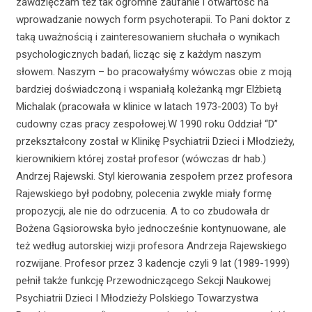
zawdzięczam też tak ogromne zaufanie i otwartość na
wprowadzanie nowych form psychoterapii. To Pani doktor z
taką uważnością i zainteresowaniem słuchała o wynikach
psychologicznych badań, licząc się z każdym naszym
słowem. Naszym – bo pracowałyśmy wówczas obie z moją
bardziej doświadczoną i wspaniałą koleżanką mgr Elżbietą
Michalak (pracowała w klinice w latach 1973-2003) To był
cudowny czas pracy zespołowej.W 1990 roku Oddział “D”
przekształcony został w Klinikę Psychiatrii Dzieci i Młodzieży,
kierownikiem której został profesor (wówczas dr hab.)
Andrzej Rajewski. Styl kierowania zespołem przez profesora
Rajewskiego był podobny, polecenia zwykle miały formę
propozycji, ale nie do odrzucenia. A to co zbudowała dr
Bożena Gąsiorowska było jednocześnie kontynuowane, ale
też według autorskiej wizji profesora Andrzeja Rajewskiego
rozwijane. Profesor przez 3 kadencje czyli 9 lat (1989-1999)
pełnił także funkcję Przewodniczącego Sekcji Naukowej
Psychiatrii Dzieci I Młodzieży Polskiego Towarzystwa