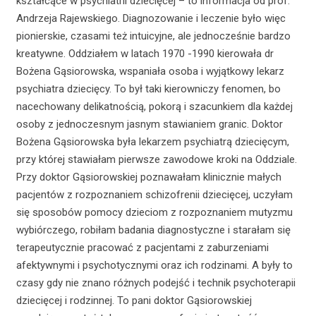
kształcące w psychiatrii dziecięcej – to informacja od prof.
Andrzeja Rajewskiego. Diagnozowanie i leczenie było więc
pionierskie, czasami też intuicyjne, ale jednocześnie bardzo
kreatywne. Oddziałem w latach 1970 -1990 kierowała dr
Bożena Gąsiorowska, wspaniała osoba i wyjątkowy lekarz
psychiatra dziecięcy. To był taki kierowniczy fenomen, bo
nacechowany delikatnością, pokorą i szacunkiem dla każdej
osoby z jednoczesnym jasnym stawianiem granic. Doktor
Bożena Gąsiorowska była lekarzem psychiatrą dziecięcym,
przy której stawiałam pierwsze zawodowe kroki na Oddziale.
Przy doktor Gąsiorowskiej poznawałam klinicznie małych
pacjentów z rozpoznaniem schizofrenii dziecięcej, uczyłam
się sposobów pomocy dzieciom z rozpoznaniem mutyzmu
wybiórczego, robiłam badania diagnostyczne i starałam się
terapeutycznie pracować z pacjentami z zaburzeniami
afektywnymi i psychotycznymi oraz ich rodzinami. A były to
czasy gdy nie znano różnych podejść i technik psychoterapii
dziecięcej i rodzinnej. To pani doktor Gąsiorowskiej