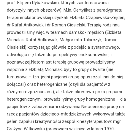
prof. Filipem Rybakowskim, których zainteresowania
dotyczyły innych obszarów). M.in. Certyfikat z paradygmatu
terapii ericksonowskiej uzyskali: Elżbieta Czapiewska-Zejden,
dr Rafał Antkowiak i dr Roman Ciesielski. Terapię rodzinną
prowadziliśmy więc w teamach damsko- męskich (Elżbieta
Michalak, Rafał Antkowiak, Małgorzata Talarczyk, Roman
Ciesielski) korzystając głównie z podejścia systemowego,
odwołując się także do perspektywy ericksonowskiej i
poznawczej.Natomiast terapię grupową prowadziłyśmy
wspólnie z Elżbietą Michalak, były to grupy otwarte (nie
turnusowe – tzn. jedni pacjenci grupę opuszczali inni do niej
dołączali) oraz heterogeniczne (czyli dla pacjentów z
różnymi rozpoznaniami), ale także okresowo poza grupami
heterogenicznymi, prowadziłyśmy grupy homogeniczne – dla
pacjentów z zaburzeniami odżywiania.Nieocenioną pracę na
rzecz pacjentów dziecięco-młodzieżowych wykonywał także
pełen zapału i kreatywności zespół kinezyterapeutów: mgr
Grażyna Witkowska (pracowała w klinice w latach 1970-