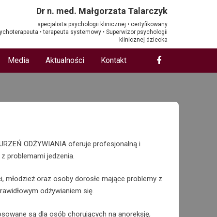
Dr n. med. Małgorzata Talarczyk
specjalista psychologii klinicznej • certyfikowany
ychoterapeuta • terapeuta systemowy • Superwizor psychologii
klinicznej dziecka
Media
Aktualności
Kontakt
ZEŃ ODŻYWIANIA oferuje profesjonalną i
 z problemami jedzenia.
ci, młodzież oraz osoby dorosłe mające problemy z
prawidłowym odżywianiem się.
osowane są dla osób chorujących na anoreksję,