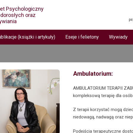
net Psychologiczny
i dorosłych oraz
ps
ywiania
blikacje (książki i artykuły)
Eseje i felietony
Wywiady
Ambulatorium:
AMBULATORIUM TERAPII ZABUR
kompleksową terapię dla osób
Z terapii korzystać mogą dzie
niedowagą, nadwagą oraz nie
Podejścia terapeutyczne dost