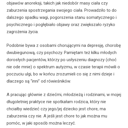
objawów anoreksji, takich jak niedobór masy ciała czy
zaburzenia spostrzegania swojego ciała. Prowadziło to do
dalszego spadku wagi, pogorszenia stanu somatycznego i
psychicznego i pogłębiało objawy oraz zwiększało ryzyko
zagrożenia życia.
Podobnie bywa z osobami chorującymi na depresję, chorobę
dwubiegunową, czy psychozy. Pamiętam też kilku młodych
dorosłych pacjentów, którzy po usłyszeniu diagnozy (choć
nie ode mnie) o spektrum autyzmu, w czasie terapii mówili o
poczuciu ulgi, bo w końcu zrozumieli co się z nimi dzieje i
dlaczego są “inni” od rówieśników.
A pracując głównie z dziećmi, młodzieżą i rodzinami, w mojej
długoletniej praktyce nie spotkałam rodzica, który nie
chciałby wiedzieć czy jego/jej dziecko jest chore, ma
zaburzenia czy nie. A jeśli jest chore to jak można mu
pomóc, w jaki sposób można leczyć.