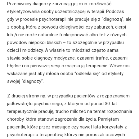
Przeciwnicy diagnozy zarzucają jej m.in. możliwość
etykietyzowania osoby uczestniczącej w terapii. Podczas
gdy w procesie psychoterapii nie pracuje się z “diagnozą”, ale
z osobą, która z powodu dolegliwości czy zaburzeń, cierpi
lub /i nie może naturalnie funkcjonować albo też z różnych
powodów niepokoi bliskich – to szczególnie w przypadku
dzieci i młodzieży. A właśnie to młodzież często sama
stawia sobie diagnozy medyczne, czasami trafne, czasami
błędne i na pierwszej sesji oznajmia ją terapeucie. Wówczas
wskazane jest aby młoda osoba “odkleiła się” od etykiety
swojej “diagnozy”.
Z drugiej strony np. w przypadku pacjentów z rozpoznaniem
jadłowstrętu psychicznego, z którymi od ponad 30. lat
terapeutycznie pracuję, trudno milczeć na temat rozpoznania
choroby, która stanowi zagrożenie dla życia. Pamiętam
pacjentki, które przez miesiące czy nawet lata korzystały z
psychoterapii u terapeutów, którzy nie poruszali osiowych