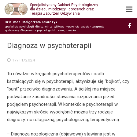
Specjalistyczny Gabinet Psychologiczny
dla dzieci, młodzieży i dorosłych oraz
Terapia Zaburzeń Odżywiania
Dr n. med. Małgorzata Talarczyk
specjalista psychologii klinicznej • certyfikowany psychoterapeuta • terapeuta
systemowy • Superwizor psychologii klinicznej dziecka
Diagnoza w psychoterapii
17/11/2024
Tu i ówdzie w kręgach psychoterapeutów i osób
kształcących się w psychoterapii, aktywizuje się “bojkot”, czy
“bunt” przeciwko diagnozowaniu. A ściślej ma miejsce
podważanie zasadności stawiania rozpoznania przed
podjęciem psychoterapii. W kontekście psychoterapii w
największym skrócie wyodrębnić można trzy rodzaje
diagnozy: nozologiczną, psychologiczną, terapeutyczną.
– Diagnoza nozologiczna (objawowa) stawiana jest w