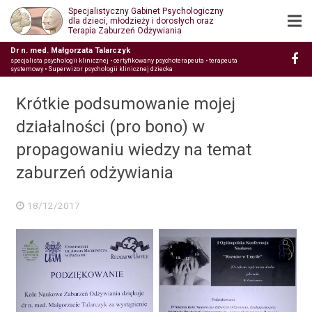
Specjalistyczny Gabinet Psychologiczny
dla dzieci, młodzieży i dorosłych oraz
Terapia Zaburzeń Odżywiania
Dr n. med. Małgorzata Talarczyk
specjalista psychologii klinicznej • certyfikowany psychoterapeuta • terapeuta
systemowy • Superwizor psychologii klinicznej dziecka
Krótkie podsumowanie mojej
działalności (pro bono) w
propagowaniu wiedzy na temat
zaburzeń odżywiania
18/12/2017