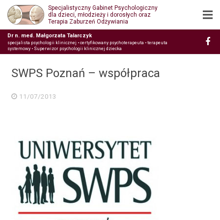
Specjalistyczny Gabinet Psychologiczny
dla dzieci, młodzieży i dorosłych oraz
Terapia Zaburzeń Odżywiania
Dr n. med. Małgorzata Talarczyk
specjalista psychologii klinicznej • certyfikowany psychoterapeuta • terapeuta
systemowy • Superwizor psychologii klinicznej dziecka
SWPS Poznań – współpraca
11/07/2013