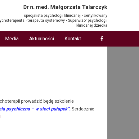
Dr n. med. Małgorzata Talarczyk
specjalista psychologii klinicznej • certyfikowany
ychoterapeuta • terapeuta systemowy • Superwizor psychologii
klinicznej dziecka
Media
Aktualności
Kontakt
choterapii prowadzić będę szkolenie
mia psychiczna – w sieci pułapek”.
Serdecznie
l