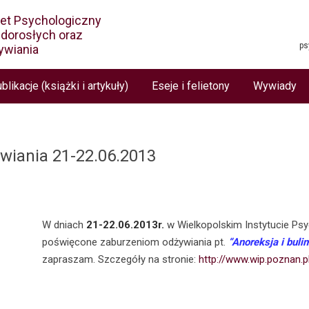
net Psychologiczny
i dorosłych oraz
ps
ywiania
blikacje (książki i artykuły)
Eseje i felietony
Wywiady
wiania 21-22.06.2013
W dniach
21-22.06.2013r.
w Wielkopolskim Instytucie Psy
poświęcone zaburzeniom odżywiania pt.
“Anoreksja i buli
zapraszam. Szczegóły na stronie:
http://www.wip.poznan.p