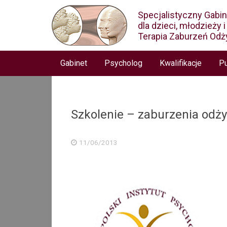
Specjalistyczny Gabi
dla dzieci, młodzieży 
Terapia Zaburzeń Odż
Gabinet
Psycholog
Kwalifikacje
Pu
Szkolenie – zaburzenia odży
11/06/2013